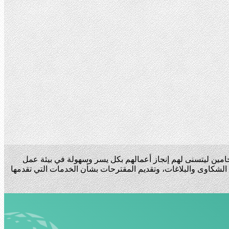
حامين ليتسنى لهم إنجاز أعمالهم بكل يسر وسهولة في بيئة عمل
 الشكاوى والبلاغات، وتقديم المقترحات بشأن الخدمات التي تقدمها