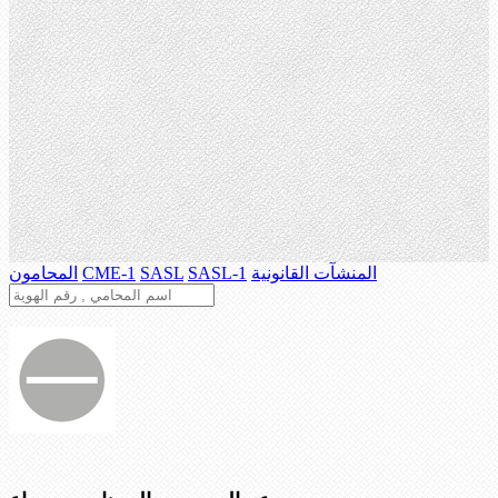
المنشآت القانونية
SASL-1
SASL
CME-1
المحامون